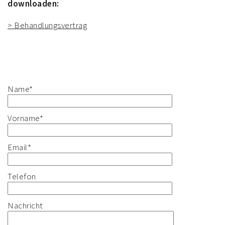
downloaden:
> Behandlungsvertrag
Pflichtfeld
Name
*
Pflichtfeld
Vorname
*
Pflichtfeld
Email
*
Telefon
Nachricht